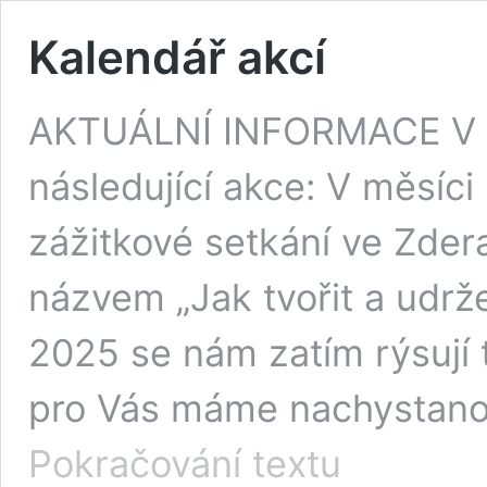
Kalendář akcí
AKTUÁLNÍ INFORMACE V ro
následující akce: V měsíci
zážitkové setkání ve Zder
názvem „Jak tvořit a udrže
2025 se nám zatím rýsují t
pro Vás máme nachystanou
Kalendář
Pokračování textu
akcí