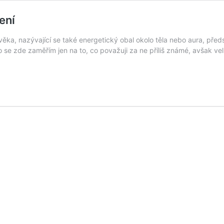
ení
věka, nazývající se také energetický obal okolo těla nebo aura, předs
o se zde zaměřím jen na to, co považuji za ne příliš známé, avšak ve