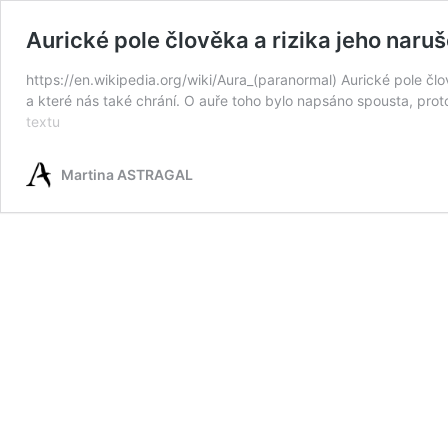
Aurické pole člověka a rizika jeho naruš
https://en.wikipedia.org/wiki/Aura_(paranormal) Aurické pole člo
a které nás také chrání. O auře toho bylo napsáno spousta, prot
Aurické
textu
pole
člověka
Martina ASTRAGAL
a
rizika
jeho
narušení