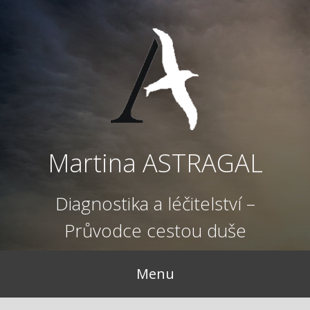
Přejít
k
obsahu
webu
Martina ASTRAGAL
Diagnostika a léčitelství –
Průvodce cestou duše
Menu