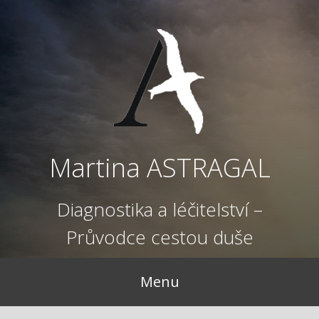
Přejít
k
obsahu
webu
Martina ASTRAGAL
Diagnostika a léčitelství –
Průvodce cestou duše
Menu