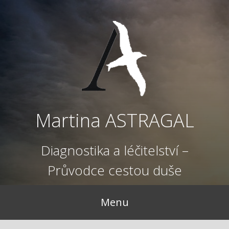
Přejít
k
obsahu
webu
Martina ASTRAGAL
Diagnostika a léčitelství –
Průvodce cestou duše
Menu