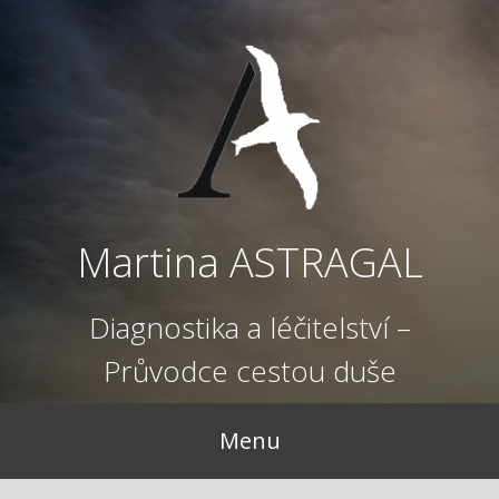
Přejít
k
obsahu
webu
Martina ASTRAGAL
Diagnostika a léčitelství –
Průvodce cestou duše
Menu