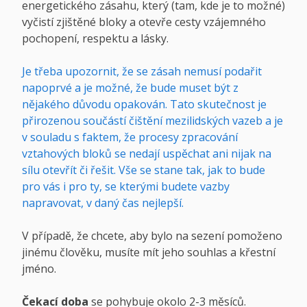
energetického zásahu, který (tam, kde je to možné)
vyčistí zjištěné bloky a otevře cesty vzájemného
pochopení, respektu a lásky.
Je třeba upozornit, že se zásah nemusí podařit
napoprvé a je možné, že bude muset být z
nějakého důvodu opakován. Tato skutečnost je
přirozenou součástí čištění mezilidských vazeb a je
v souladu s faktem, že procesy zpracování
vztahových bloků se nedají uspěchat ani nijak na
sílu otevřít či řešit. Vše se stane tak, jak to bude
pro vás i pro ty, se kterými budete vazby
napravovat, v daný čas nejlepší.
V případě, že chcete, aby bylo na sezení pomoženo
jinému člověku, musíte mít jeho souhlas a křestní
jméno.
Čekací doba
se pohybuje okolo 2-3 měsíců.