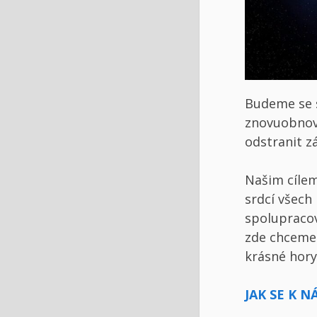
Budeme se s
znovuobnovi
odstranit z
Našim cílem
srdcí všech
spolupracov
zde chceme 
krásné hory
JAK SE K 