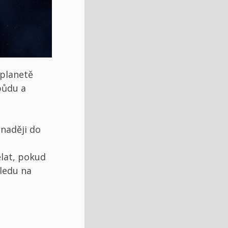
 planetě
půdu a
 naději do
lat, pokud
ledu na