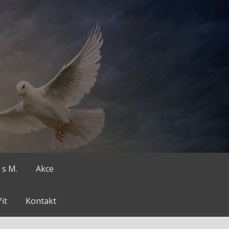
 s M.
Akce
it
Kontakt