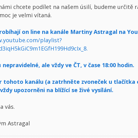
námi chcete podílet na našem úsilí, budeme určitě r
moc je velmi vítaná.
robíhají on line na kanále Martiny Astragal na Yo
.youtube.com/playlist?
Nd3iqH5kGiC9m1EGfH199Hd9cIx_8
.
ou
nepravidelné, ale vždy ve
ČT, v čase
18:00 hodin.
 tohoto kanálu (a zatrhněte zvoneček u tlačítka 
vždy upozorněni na blížící se živé vysílání.
a vás.
ým Astragal