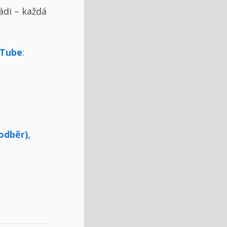
ádi – každá
uTube
:
odběr),