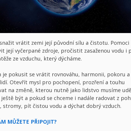
nažit vrátit zemi její původní sílu a čistotu. Pomoci
t její vyčerpané zdroje, pročistit zasaženou vodu i 
átěže ze vzduchu, který dýcháme.
 je pokusit se vrátit rovnováhu, harmonii, pokoru a
 lidí. Otevřít mysl pro pochopení, prozření a touhu
at na změně, kterou nutně jako lidstvo musíme udě
ještě být a pokud se chceme i nadále radovat z poh
, stromy, pít čistou vodu a dýchat dobrý vzduch.
NÁM MŮŽETE PŘIPOJIT?