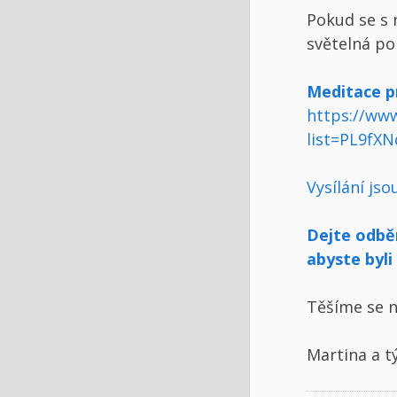
Pokud se s 
světelná po
Meditace
p
https://www
list=PL9fX
Vysílání js
Dejte odběr
abyste byli 
Těšíme se n
Martina a t