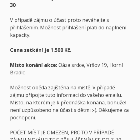
30
.
V případě zájmu o účast proto neváhejte s
přihlášením. Možnost přihlášení platí do naplnění
kapacity.
Cena setkání je 1.500 Kč.
Místo konání akce:
Oáza srdce, Vršov 19, Horní
Bradlo.
Možnost oběda zajištěna na místě. V případě
zájmu připojte tuto informaci do vašeho emailu.
Místo, na kterém je k přednáška konána, bohužel
není uzpůsobeno na účast s dětmi :-(. Děkujeme za
pochopení.
POČET MÍST JE OMEZEN, PROTO V PŘÍPADĚ
ZÁJMU NEVÁHEJTE S PŘIHLÁŠENÍM SE DO 7. 10.