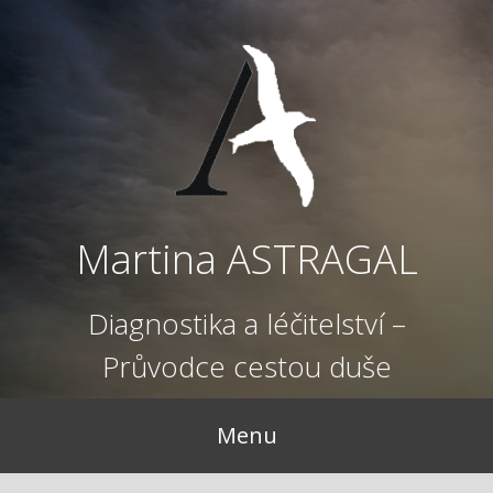
Přejít
k
obsahu
webu
Martina ASTRAGAL
Diagnostika a léčitelství –
Průvodce cestou duše
Menu