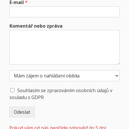
E-mail
*
Komentář nebo zpráva
N
a
h
S
l
Souhlasím se zpracováním osobních údajů v
o
á
souladu s GDPR
u
š
h
e
Odeslat
l
n
a
í
Alternative:
s
o
Pokud vám od nás nepřijde odpověď do 5 dní,