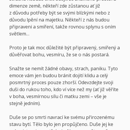
dimenze země, někteří zde zůstanou ať již
z důvodu potřeby být se svými blízkými nebo z
důvodu lpění na majetku. Někteří z nás budou
připraveni a smíření, takže rovnou splynu s oním
světlem…
Proto je tak moc důležité být připravený, smířený a
důvěřovat bohu, vesmíru, že se o nás postará.
Snažte se nemít žádné obavy, strach, paniku. Tyto
emoce vám jen budou bránit dojití klidu a celý
posmrtný proces pouze zhorší. Odevzdejte svoji
duši do rukou toho, kdo ví více než my (ať již věříte
v boha, vesmírnou sílu či matku zemi – vše je
stejně jedním).
Duše se po smrti navrací ke svému přirozenému
stavu bytí. Tělo bylo jen propůjčeno. Duše jej ke