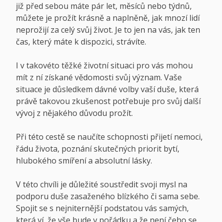
již před sebou máte pár let, měsíců nebo týdnů,
můžete je prožít krásně a naplněně, jak mnozí lidí
neprožijí za celý svůj život. Je to jen na vás, jak ten
čas, který máte k dispozici, strávíte.
I v takovéto těžké životní situaci pro vás mohou
mít z ní získané vědomosti svůj význam. Vaše
situace je důsledkem dávné volby vaší duše, která
právě takovou zkušenost potřebuje pro svůj další
vývoj z nějakého důvodu prožít.
Při této cestě se naučíte schopnosti přijetí nemoci,
řádu života, poznání skutečných priorit bytí,
hlubokého smíření a absolutní lásky.
V této chvíli je důležité soustředit svoji mysl na
podporu duše zasaženého blízkého či sama sebe.
Spojit se s nejniternější podstatou vás samých,
která ví, že vše bude v pořádku a že není čeho se