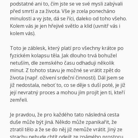
podstatné ani to, čím jste se ve své mysli zabývali
před smrtí a za života. Vše je zcela ponecháno
minulosti a vy jste, dá se říci, daleko od toho všeho.
Kolem vás je jen hřejivé světlo a klid (uvnitř vás i
kolem vás).
Toto je záblesk, který platí pro všechny krátce po
fyzickém kolapsu těla. Jak dlouho trvá bohužel
netuším, dle zemského času odhaduji několik
minut. Z tohoto stavu je možné se vrátit zpět do
života (např. oživení srdeční činnosti). Dál jsem se
již nedostala, neboť to, co se děje s duší poté, je již
její nevratný proces a mohou jím projít jen ti, kteří
zemřeli.
Je pravdou, že pro každého tato následná cesta
duše může být jiná. Někdo může zpanikařit, že
ztratil tělo a že se do něj již nemůže vrátit. Jiný ze
strachu nebude chtít odejít ze známého prostoru