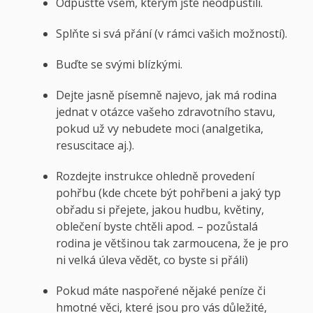
Odpusťte všem, kterým jste neodpustili.
Splňte si svá přání (v rámci vašich možností).
Buďte se svými blízkými.
Dejte jasně písemně najevo, jak má rodina
jednat v otázce vašeho zdravotního stavu,
pokud už vy nebudete moci (analgetika,
resuscitace aj.).
Rozdejte instrukce ohledně provedení
pohřbu (kde chcete být pohřbeni a jaký typ
obřadu si přejete, jakou hudbu, květiny,
oblečení byste chtěli apod. – pozůstalá
rodina je většinou tak zarmoucena, že je pro
ni velká úleva vědět, co byste si přáli)
Pokud máte naspořené nějaké peníze či
hmotné věci, které jsou pro vás důležité,