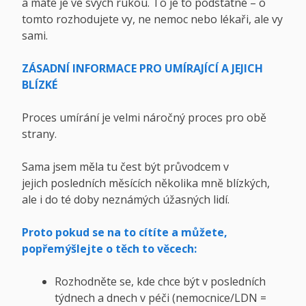
a máte je ve svých rukou. To je to podstatné – o
tomto rozhodujete vy, ne nemoc nebo lékaři, ale vy
sami.
ZÁSADNÍ INFORMACE PRO UMÍRAJÍCÍ A JEJICH
BLÍZKÉ
Proces umírání je velmi náročný proces pro obě
strany.
Sama jsem měla tu čest být průvodcem v
jejich posledních měsících několika mně blízkých,
ale i do té doby neznámých úžasných lidí.
Proto pokud se na to cítíte a můžete,
popřemýšlejte o těch to věcech:
Rozhodněte se, kde chce být v posledních
týdnech a dnech v péči (nemocnice/LDN =