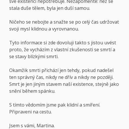
své existenci nepotřebuje. Nezapomeňte: než se
stala duše tělem, byla jen duší samou.
Ničeho se nebojte a snažte se po celý čas udržovat
svoji mysl klidnou a vyrovnanou.
Tyto informace si zde dovoluji takto s jistou uvést
proto, že vycházím z vlastní zkušenosti se smrtí a
se stavy blízkými smrti.
Okamžik smrti přichází jen tehdy, pokud nadešel
ten správný čas, nikdy ne dřív a nikdy ne později.
Smrt je jen jiným stavem naší existence, stejně jako
snění během spánku.
S tímto vědomím jsme pak klidní a smíření.
Připraveni na cestu.
Jsem s vámi, Martina.