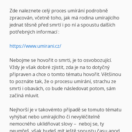
Zde naleznete celý proces umírání podrobně
zpracován, včetně toho, jak má rodina umírajícího
jednat těsně před smrtí i po ní a spoustu dalších
potřebných informací :
https://www.umirani.cz/
Nebojme se hovořit o smrti, je to osvobozující.
Vždy je však dobré zjistit, zda je na to dotyčný
připraven a chce o tomto tématu hovořit. Většinou
to poznáte tak, že o procesu umírání, strachu ze
smrti i obavách, co bude následovat potom, sám
začíná mluvit.
Nejhorší je v takovémto případě se tomuto tématu
vyhýbat nebo umírajícího či nevyléčitelně
nemocného uklidňovat slovy – neboj se, ty
neumřeš, však budeš mít ještě spoustu času apod.