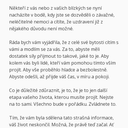
Někteří z vás nebo z vašich blízkých se nyní
nacházíte v bodě, kdy jste se dozvěděli o závažné,
neléčitelné nemoci a cítíte, že uzdravení již z
nějakého důvodu není možné.
Ráda bych vám vyjádřila, že z celé své bytosti cítím s
vámi a modlím se za vás. Za to, abyste měli
dostatek síly přijmout to takové, jaké to je. Aby
kolem vás byli lidé, kteří vám pomohou tímto vším
projít. Aby vše proběhlo hladce a bezbolestně.
Abyste odešli, až přijde váš čas, v míru a pokoji.
Co je důležité zdůraznit, je to, že je to jen další
etapa vašeho života, kterou musíte projít. Nejste
na to sami. Všechno bude v pořádku. Zvládnete to.
Tím, že vám byla sdělena tato strašná informace,
váš život neskončil. Možná, že právě teď začal. Ať