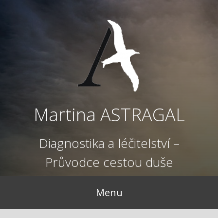
Přejít
k
obsahu
webu
Martina ASTRAGAL
Diagnostika a léčitelství –
Průvodce cestou duše
Menu