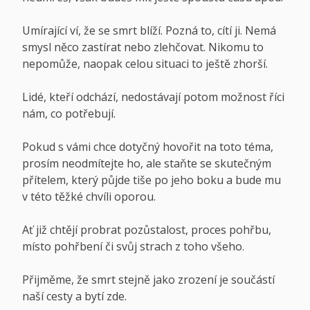
Umírající ví, že se smrt blíží. Pozná to, cítí ji. Nemá
smysl něco zastírat nebo zlehčovat. Nikomu to
nepomůže, naopak celou situaci to ještě zhorší.
Lidé, kteří odchází, nedostávají potom možnost říci
nám, co potřebují.
Pokud s vámi chce dotyčný hovořit na toto téma,
prosím neodmítejte ho, ale staňte se skutečným
přítelem, který půjde tiše po jeho boku a bude mu
v této těžké chvíli oporou.
Ať již chtějí probrat pozůstalost, proces pohřbu,
místo pohřbení či svůj strach z toho všeho.
Přijměme, že smrt stejně jako zrození je součástí
naší cesty a bytí zde.