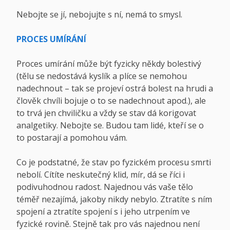
Nebojte se jí, nebojujte s ní, nemá to smysl.
PROCES UMÍRÁNÍ
Proces umírání může být fyzicky někdy bolestivý
(tělu se nedostává kyslík a plíce se nemohou
nadechnout – tak se projeví ostrá bolest na hrudi a
člověk chvíli bojuje o to se nadechnout apod.), ale
to trvá jen chviličku a vždy se stav dá korigovat
analgetiky. Nebojte se. Budou tam lidé, kteří se o
to postarají a pomohou vám.
Co je podstatné, že stav po fyzickém procesu smrti
nebolí. Cítíte neskutečný klid, mír, dá se říci i
podivuhodnou radost. Najednou vás vaše tělo
téměř nezajímá, jakoby nikdy nebylo. Ztratíte s ním
spojení a ztratíte spojení s i jeho utrpením ve
fyzické rovině. Stejně tak pro vás najednou není