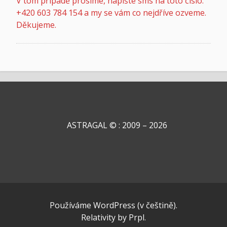
V tom případě prosíme, napište sms na toto číslo:
c
+420 603 784 154 a my se vám co nejdříve ozveme.
o
v
Děkujeme.
á
n
í
m
o
s
o
b
n
ASTRAGAL © : 2009 – 2026
í
c
h
ú
d
a
j
ů
Používáme WordPress (v češtině).
*
Relativity
by
Prpl
.