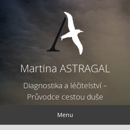
Přejít
k
obsahu
webu
Martina ASTRAGAL
Diagnostika a léčitelství –
Průvodce cestou duše
Menu