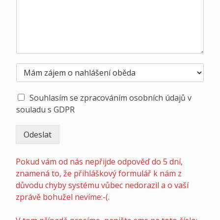
N
a
h
S
l
Souhlasím se zpracováním osobních údajů v
o
á
souladu s GDPR
u
š
h
e
Odeslat
l
n
a
í
Alternative:
s
o
Pokud vám od nás nepřijde odpověď do 5 dní,
s
b
znamená to, že přihláškový formulář k nám z
e
ě
z
důvodu chyby systému vůbec nedorazil a o vaší
d
p
a
zprávě bohužel nevíme:-(.
r
*
a