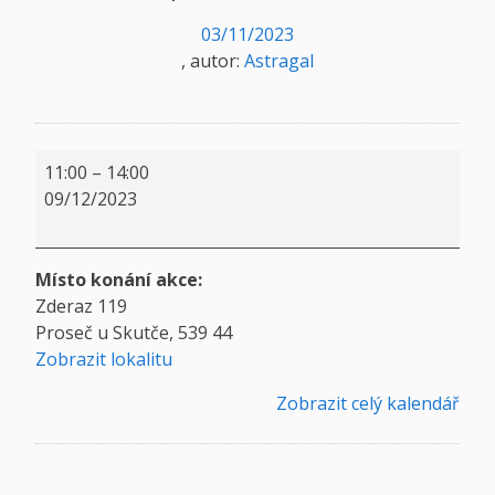
03/11/2023
, autor:
Astragal
Přednáška
11:00
–
14:00
-
09/12/2023
Vánoční
poselství
Místo konání akce:
Zderaz 119
Proseč u Skutče
,
539 44
Zobrazit lokalitu
Zobrazit celý kalendář