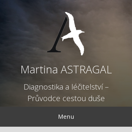
Přejít
k
obsahu
webu
Martina ASTRAGAL
Diagnostika a léčitelství –
Průvodce cestou duše
Menu