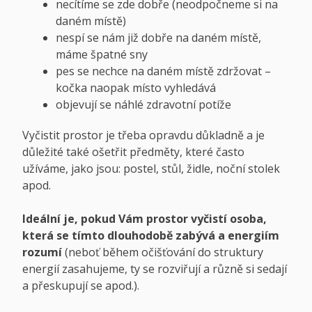
necítíme se zde dobře (neodpočneme si na
daném místě)
nespí se nám již dobře na daném místě,
máme špatné sny
pes se nechce na daném místě zdržovat –
kočka naopak místo vyhledává
objevují se náhlé zdravotní potíže
Vyčistit prostor je třeba opravdu důkladně a je
důležité také ošetřit předměty, které často
užíváme, jako jsou: postel, stůl, židle, noční stolek
apod.
Ideální je, pokud Vám prostor vyčistí osoba,
která se tímto dlouhodobě zabývá a energiím
rozumí
(neboť během očišťování do struktury
energií zasahujeme, ty se rozviřují a různě si sedají
a přeskupují se apod.).