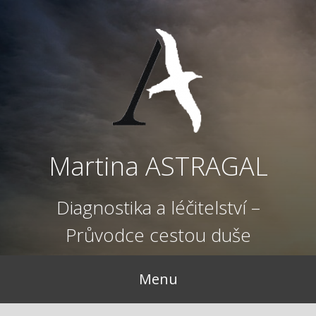
Přejít
k
obsahu
webu
Martina ASTRAGAL
Diagnostika a léčitelství –
Průvodce cestou duše
Menu