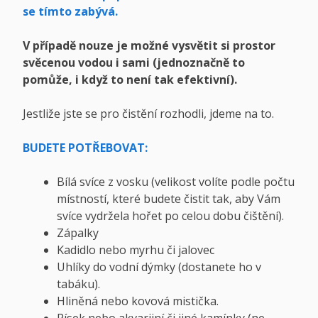
se tímto zabývá.
V p
řípadě nouze je možné vysvětit si prostor
svěcenou vodou i sami (jednoznačně to
pomůže, i když to není tak efektivní).
Jestliže jste se pro čistění rozhodli, jdeme na to.
BUDETE POTŘEBOVAT:
Bílá svíce z vosku (velikost volíte podle počtu
místností, které budete čistit tak, aby Vám
svíce vydržela hořet po celou dobu čištění).
Zápalky
Kadidlo nebo myrhu či jalovec
Uhlíky do vodní dýmky (dostanete ho v
tabáku).
Hliněná nebo kovová mistička.