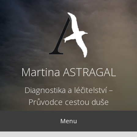
Přejít
k
obsahu
webu
Martina ASTRAGAL
Diagnostika a léčitelství –
Průvodce cestou duše
Menu