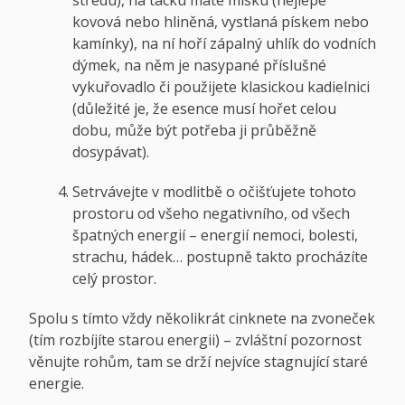
středu), na tácku máte misku (nejlépe
kovová nebo hliněná, vystlaná pískem nebo
kamínky), na ní hoří zápalný uhlík do vodních
dýmek, na něm je nasypané příslušné
vykuřovadlo či použijete klasickou kadielnici
(důležité je, že esence musí hořet celou
dobu, může být potřeba ji průběžně
dosypávat).
Setrvávejte v modlitbě o očišťujete tohoto
prostoru od všeho negativního, od všech
špatných energií – energií nemoci, bolesti,
strachu, hádek… postupně takto procházíte
celý prostor.
Spolu s tímto vždy několikrát cinknete na zvoneček
(tím rozbíjíte starou energii) – zvláštní pozornost
věnujte rohům, tam se drží nejvíce stagnující staré
energie.