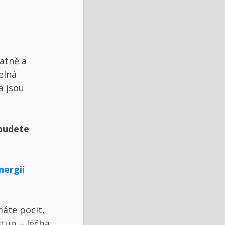
atně a
elná
a jsou
 budete
nergií
máte pocit,
stup – léčba