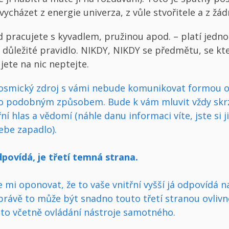
vycházet z energie univerza, z vůle stvořitele a z žád
 pracujete s kyvadlem, pružinou apod. – platí jedno
e důležité pravidlo. NIKDY, NIKDY se předmětu, se k
jete na nic neptejte.
osmický zdroj s vámi nebude komunikovat formou 
o podobným způsobem. Bude k vám mluvit vždy skrz
řní hlas a vědomí (náhle danu informaci víte, jste si jis
sebe zapadlo).
povídá, je třetí temná strana.
 mi oponovat, že to vaše vnitřní vyšší já odpovídá n
 právě to může být snadno touto třetí stranou ovliv
 to včetně ovládání nástroje samotného.