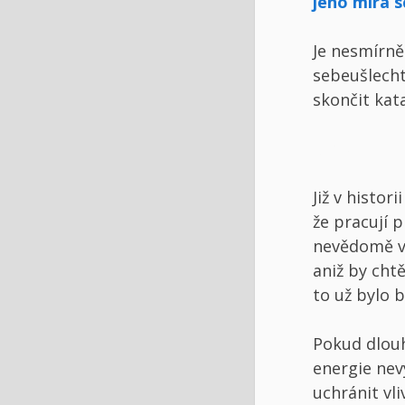
jeho míra s
Je nesmírně
sebeušlechti
skončit kat
Jak je to 
Již v histor
že pracují 
nevědomě vy
aniž by chtě
to už bylo 
Pokud dlou
energie nev
uchránit vli