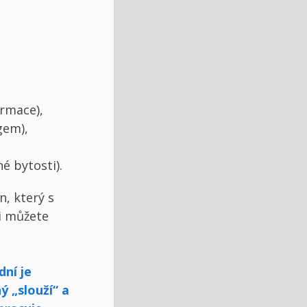
rmace),
gem),
é bytosti).
n, který s
mi můžete
dní je
ý „slouží“ a