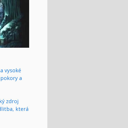
na vysoké
 pokory a
ký zdroj
litba, která