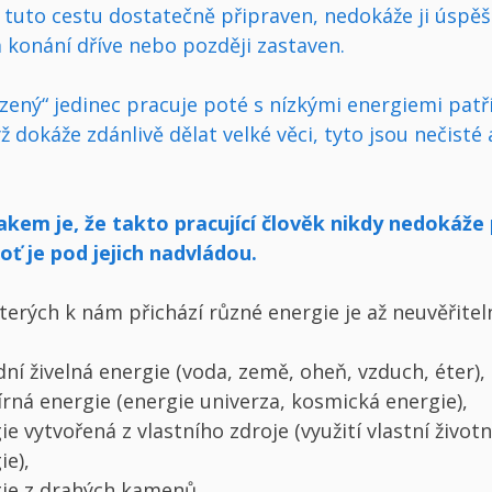
 tuto cestu dostatečně připraven, nedokáže ji úspě
m konání dříve nebo později zastaven.
zený“ jedinec pracuje poté s nízkými energiemi pat
yž dokáže zdánlivě dělat velké věci, tyto jsou nečisté 
kem je, že takto pracující člověk nikdy nedokáže p
ť je pod jejich nadvládou.
kterých k nám přichází různé energie je až neuvěřite
dní živelná energie (voda, země, oheň, vzduch, éter),
rná energie (energie univerza, kosmická energie),
ie vytvořená z vlastního zdroje (využití vlastní životní
ie),
ie z drahých kamenů,