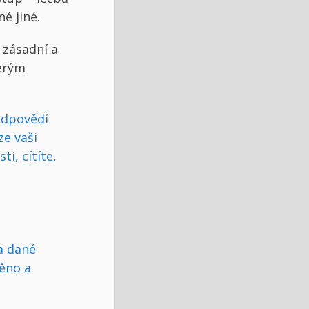
né jiné.
 zásadní a
terým
odpovědí
e vaši
ti, cítíte,
a dané
něno a