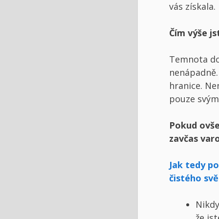
vás získala.
Čím výše js
Temnota dok
nenápadně. 
hranice. Ne
pouze svým
Pokud ovšem
zavčas varo
Jak tedy po
čistého svě
Nikdy
že js