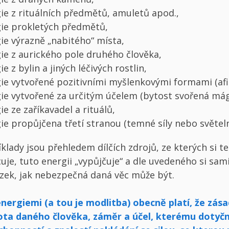
ie z rituálních předmětů, amuletů apod.,
ie prokletých předmětů,
ie výrazně „nabitého“ místa,
ie z aurického pole druhého člověka,
e z bylin a jiných léčivých rostlin,
ie vytvořené pozitivními myšlenkovými formami (afi
ie vytvořené za určitým účelem (bytost svořená má
ie ze zaříkavadel a rituálů,
ie propůjčena třetí stranou (temné síly nebo světeln
lady jsou přehledem dílčích zdrojů, ze kterých si te
cuje, tuto energii „vypůjčuje“ a dle uvedeného si sa
zek, jak nebezpečná daná věc může být.
 energiemi (a tou je modlitba) obecně platí, že zása
tota daného člověka, záměr a účel, kterému dotyčn