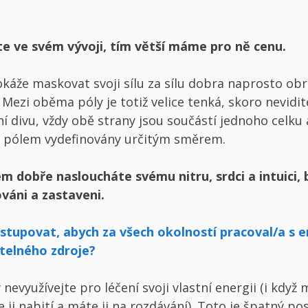
te ve svém vývoji, tím větší máme pro ně cenu.
áže maskovat svoji sílu za sílu dobra naprosto obr
Mezi oběma póly je totiž velice tenká, skoro nevidit
ní divu, vždy obě strany jsou součástí jednoho celku 
 pólem vydefinovány určitým směrem.
 dobře nasloucháte svému nitru, srdci a intuici,
váni a zastaveni.
stupovat, abych za všech okolností pracoval/a s e
telného zdroje?
 nevyužívejte pro léčení svoji vlastní energii (i když 
te ji nabití a máte ji na rozdávání). Toto je špatný po