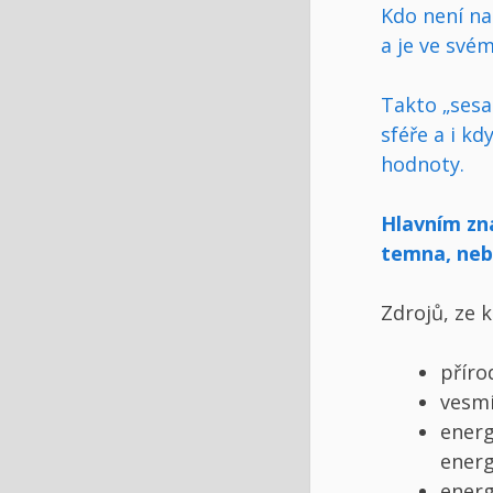
Kdo není na
a je ve své
Takto „sesa
sféře a i kd
hodnoty.
Hlavním zna
temna, nebo
Zdrojů, ze 
příro
vesmí
energ
energ
energ