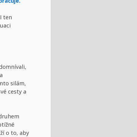
pracuje.
I ten
tuaci
 domnívali,
la
mto silám,
své cesty a
 druhem
btížné
ží o to, aby