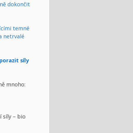
šně dokončit
řícími temné
a netrvalé
orazit síly
lně mnoho:
 síly – bio