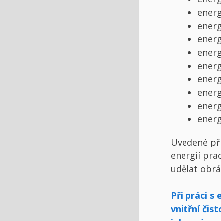
energ
energ
energ
energ
energi
energ
energ
energ
energ
Uvedené přík
energií pra
udělat obrá
Při práci s
vnitřní čis