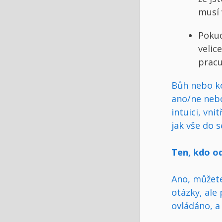
musí 
Pokud
velic
pracu
Bůh nebo k
ano/ne neb
intuici, vnit
jak vše do 
Ten, kdo od
Ano, můžete
otázky, ale
ovládáno, a