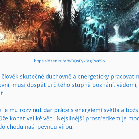
https://dzen.ru/a/W3QsEyk6rgCsc69o
e člověk skutečně duchovně a energeticky pracovat 
ovni, musí dospět určitého stupně poznání, vědomí,
ti.
 je mu rozvinut dar práce s energiemi světla a božs
ůže konat veliké věci. Nejsilnější prostředkem je mod
do chodu naši pevnou vírou.