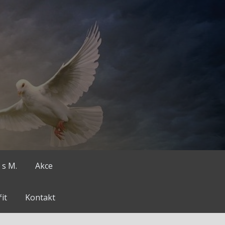
 s M.
Akce
it
Kontakt