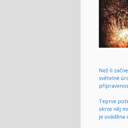
Než-li začn
světelné úr
připravenos
Teprve poté
skrze něj m
je uváděna 