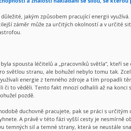
chopností a znalostí nakládání se silou, se kterou 
 důležité, jakým způsobem pracující energii využívá. 
lejší záměr může za určitých okolností a v určité si
astrofou.
možné?
ii byla spousta léčitelů a „pracovníků světla“, kteří se
pro světlou stranu, ale bohužel nebylo tomu tak. Zce
užívali energie z temného zdroje a tím propadli tě
li či to věděli. Tento fakt mnozí odhalili až na konci 
bohužel pozdě.
hodobě duchovně pracujete, pak se práci s určitým
yhnete. A právě v této fázi vyšší cesty je nesmírně o
vu temných sil a temné strany, která se neustále sna