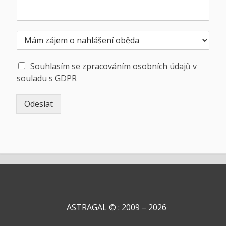
N
a
h
S
l
Souhlasím se zpracováním osobních údajů v
o
á
souladu s GDPR
u
š
h
e
Odeslat
l
n
a
í
Alternative:
s
o
s
b
e
ě
z
d
p
a
r
*
a
c
o
ASTRAGAL © : 2009 – 2026
v