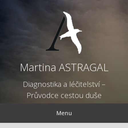
Přejít
k
obsahu
webu
Martina ASTRAGAL
Diagnostika a léčitelství –
Průvodce cestou duše
Menu