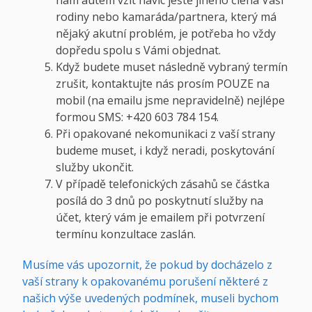
nám autem vzít navíc ještě jiného člena Vaší
rodiny nebo kamaráda/partnera, který má
nějaký akutní problém, je potřeba ho vždy
dopředu spolu s Vámi objednat.
Když budete muset následně vybraný termín
zrušit, kontaktujte nás prosím POUZE na
mobil (na emailu jsme nepravidelně) nejlépe
formou SMS: +420 603 784 154.
Při opakované nekomunikaci z vaší strany
budeme muset, i když neradi, poskytování
služby ukončit.
V případě telefonických zásahů se částka
posílá do 3 dnů po poskytnutí služby na
účet, který vám je emailem při potvrzení
termínu konzultace zaslán.
Musíme vás upozornit, že pokud by docházelo z
vaší strany k opakovanému porušení některé z
našich výše uvedených podmínek, museli bychom