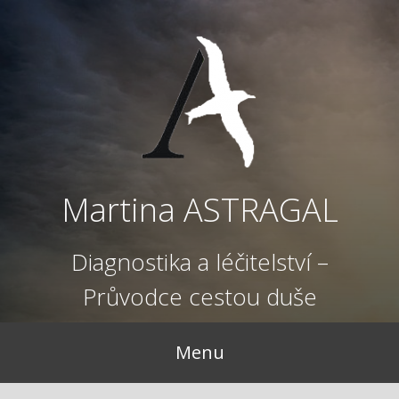
Přejít
k
obsahu
webu
Martina ASTRAGAL
Diagnostika a léčitelství –
Průvodce cestou duše
Menu