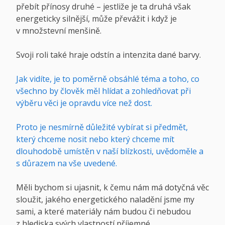
přebít přínosy druhé – jestliže je ta druhá však
energeticky silnější, může převážit i když je
v množstevní menšině.
Svoji roli také hraje odstín a intenzita dané barvy.
Jak vidíte, je to poměrně obsáhlé téma a toho, co
všechno by člověk měl hlídat a zohledňovat při
výběru věci je opravdu více než dost.
Proto je nesmírně důležité vybírat si předmět,
který chceme nosit nebo který chceme mít
dlouhodobě umístěn v naší blízkosti, uvědoměle a
s důrazem na vše uvedené.
Měli bychom si ujasnit, k čemu nám má dotyčná věc
sloužit, jakého energetického naladění jsme my
sami, a které materiály nám budou či nebudou
z hlediska svých vlastností příjemné.