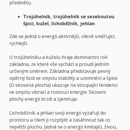
předmětu.
Trojúhelník, trojúhelník se seseknutou
špicí, kužel, lichoběžník, jehlan
Zde se jedná o energii aktivnější, cíleně směřující,
rychlejší.
U trojúhelníku a kuželu hraje dominantní roli
základna, ze které vše vychází a proudí jedním
určeným směrem. Základna představuje pevný
opěrný bod ve smyslu stability a uzemnění a špice
(či skosená plocha) ukazuje na stoupající tendenci
ve smyslu vibrací a rostoucí energie. Skosení
plochy energii brzdí a zjemňuje.
Lichoběžník a jehlan svoji energii vyzařují do
prostoru a cílem ji rozptýlit a zasáhnout tak co
největší plochu. Jedná se o energii kmitající, živou,