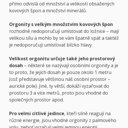
přímo odvislá od množství a velikosti obsažených
kovových špon a množství minerálů.
Orgonity s velkým množstvím kovových špon
rozhodně nedoporučuji umisťovat do ložnice – mají
velikou sílu a mohlo by se vám špatně spát a taktéž
je nedoporučuji umisťovat blízko hlavy.
Velikost orgonitu určuje také jeho prostorový
dosah
– některé se nazývají osobními orgonity a je
to proto, že jejich dosah je pouze okolo 1 metru
(což představuje většinou náš osobní prostor –
aurické pole). Jiné, ty větší, dokáží vyzařovat do
prostoru 3 a více metrů, proto jsou vhodné do
společných prostor apod.
Pro velmi citlivé jedince
, kteří silně reagují na
různé energie, jsou vhodné orgonity z palmového
volu, neboť vyzařují velmi jemnou energii.