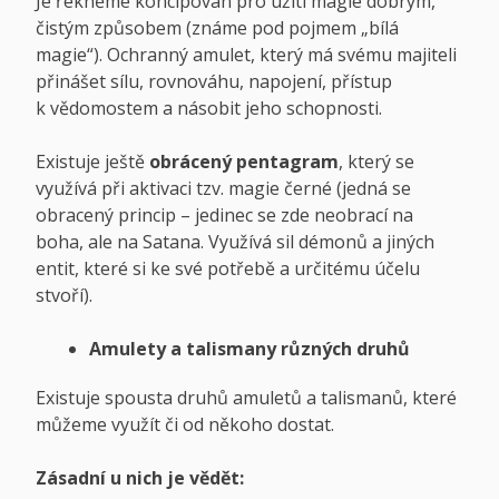
Je řekněme koncipován pro užití magie dobrým,
čistým způsobem (známe pod pojmem „bílá
magie“). Ochranný amulet, který má svému majiteli
přinášet sílu, rovnováhu, napojení, přístup
k vědomostem a násobit jeho schopnosti.
Existuje ještě
obrácený pentagram
, který se
využívá při aktivaci tzv. magie černé (jedná se
obracený princip – jedinec se zde neobrací na
boha, ale na Satana. Využívá sil démonů a jiných
entit, které si ke své potřebě a určitému účelu
stvoří).
Amulety a talismany různých druhů
Existuje spousta druhů amuletů a talismanů, které
můžeme využít či od někoho dostat.
Zásadní u nich je vědět: