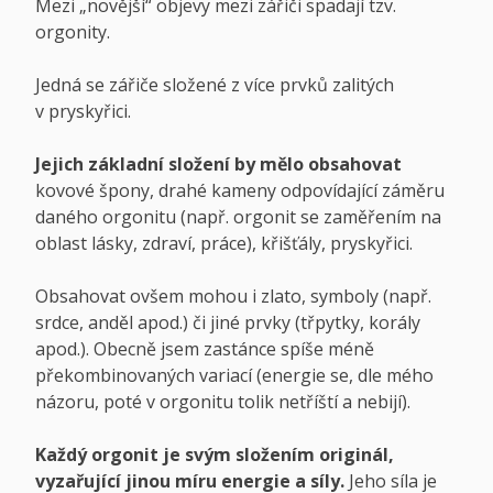
Mezi „novější“ objevy mezi zářiči spadají tzv.
orgonity.
Jedná se zářiče složené z více prvků zalitých
v pryskyřici.
Jejich základní složení
by mělo obsahovat
kovové špony, drahé kameny odpovídající záměru
daného orgonitu (např. orgonit se zaměřením na
oblast lásky, zdraví, práce), křišťály, pryskyřici.
Obsahovat ovšem mohou i zlato, symboly (např.
srdce, anděl apod.) či jiné prvky (třpytky, korály
apod.). Obecně jsem zastánce spíše méně
překombinovaných variací (energie se, dle mého
názoru, poté v orgonitu tolik netříští a nebijí).
Každý orgonit je svým složením originál,
vyzařující jinou míru energie a síly.
Jeho síla je