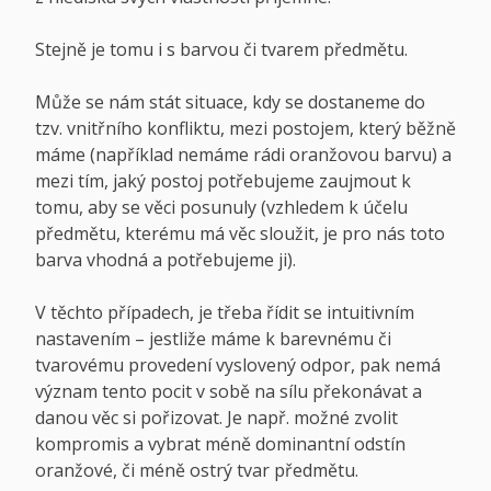
Stejně je tomu i s barvou či tvarem předmětu.
Může se nám stát situace, kdy se dostaneme do
tzv. vnitřního konfliktu, mezi postojem, který běžně
máme (například nemáme rádi oranžovou barvu) a
mezi tím, jaký postoj potřebujeme zaujmout k
tomu, aby se věci posunuly (vzhledem k účelu
předmětu, kterému má věc sloužit, je pro nás toto
barva vhodná a potřebujeme ji).
V těchto případech, je třeba řídit se intuitivním
nastavením – jestliže máme k barevnému či
tvarovému provedení vyslovený odpor, pak nemá
význam tento pocit v sobě na sílu překonávat a
danou věc si pořizovat. Je např. možné zvolit
kompromis a vybrat méně dominantní odstín
oranžové, či méně ostrý tvar předmětu.