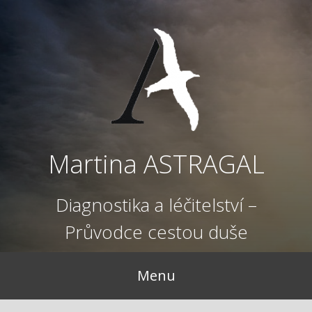
Přejít
k
obsahu
webu
Martina ASTRAGAL
Diagnostika a léčitelství –
Průvodce cestou duše
Menu