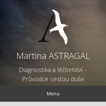
Přejít
k
obsahu
webu
Martina ASTRAGAL
Diagnostika a léčitelství –
Průvodce cestou duše
Menu