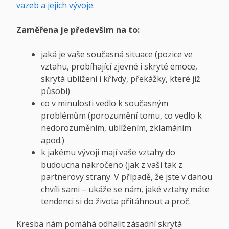
vazeb a jejich vývoje.
Zaměřena je především na to:
jaká je vaše současná situace (pozice ve
vztahu, probíhající zjevné i skryté emoce,
skrytá ublížení i křivdy, překážky, které již
působí)
co v minulosti vedlo k současným
problémům (porozumění tomu, co vedlo k
nedorozuměním, ublížením, zklamáním
apod.)
k jakému vývoji mají vaše vztahy do
budoucna nakročeno (jak z vaší tak z
partnerovy strany. V případě, že jste v danou
chvíli sami – ukáže se nám, jaké vztahy máte
tendenci si do života přitáhnout a proč.
Kresba nám pomáhá odhalit zásadní skrytá