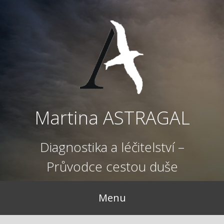
Přejít
k
obsahu
webu
Martina ASTRAGAL
Diagnostika a léčitelství –
Průvodce cestou duše
Menu